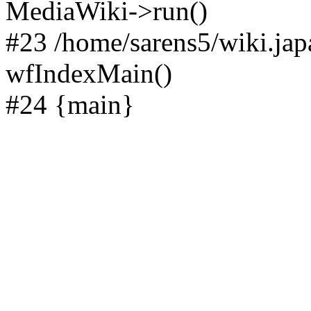
MediaWiki->run()
#23 /home/sarens5/wiki.jap
wfIndexMain()
#24 {main}