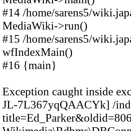
#14 /home/sarens5/wiki.jap
MediaWiki->run()
#15 /home/sarens5/wiki.jap
wfIndexMain()
#16 {main}
Exception caught inside e
JL-7L367yqQAACYk] /ind
title=Ed_Parker&oldid=80
Wikimedia\Rdbms\DBConnec