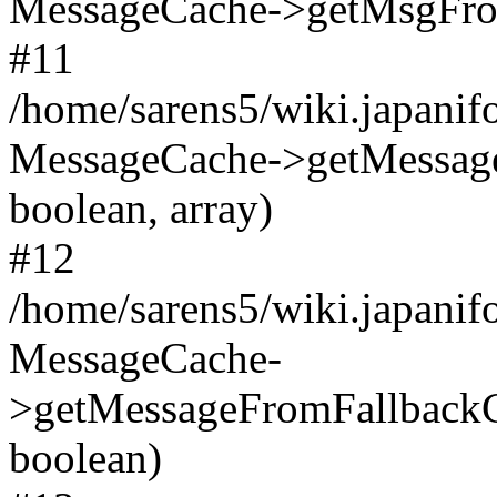
MessageCache->getMsgFrom
#11
/home/sarens5/wiki.japani
MessageCache->getMessage
boolean, array)
#12
/home/sarens5/wiki.japani
MessageCache-
>getMessageFromFallbackC
boolean)