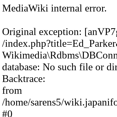
MediaWiki internal error.
Original exception: [an
/index.php?title=Ed_Parke
Wikimedia\Rdbms\DBConnec
database: No such file or di
Backtrace:
from
/home/sarens5/wiki.japanif
#0