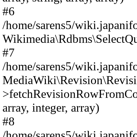
#6
/home/sarens5/wiki.japanif
Wikimedia\Rdbms\SelectQu
#7
/home/sarens5/wiki.japanif
MediaWiki\Revision\Revisi
>fetchRevisionRowFromC
array, integer, array)
#8
/home/sarens5/wiki.japanif