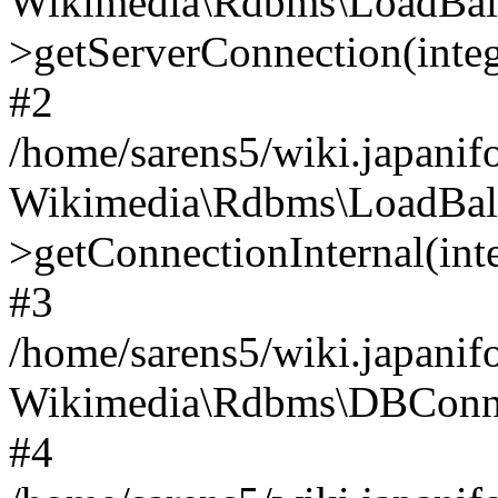
Wikimedia\Rdbms\LoadBal
>getServerConnection(intege
#2
/home/sarens5/wiki.japani
Wikimedia\Rdbms\LoadBal
>getConnectionInternal(integ
#3
/home/sarens5/wiki.japanif
Wikimedia\Rdbms\DBConnR
#4